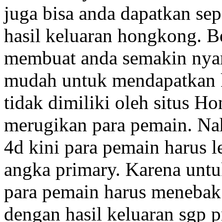
juga bisa anda dapatkan sepe
hasil keluaran hongkong. B
membuat anda semakin nya
mudah untuk mendapatkan k
tidak dimiliki oleh situs 
merugikan para pemain. Nah
4d kini para pemain harus l
angka primary. Karena untu
para pemain harus menebak 
dengan hasil keluaran sgp pr