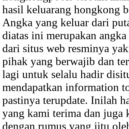
hasil keluarang hongkong be
Angka yang keluar dari put
diatas ini merupakan angka
dari situs web resminya yak
pihak yang berwajib dan ter
lagi untuk selalu hadir d
mendapatkan information to
pastinya terupdate. Inilah h
yang kami terima dan juga 
dengan rumus yang jitu oleh