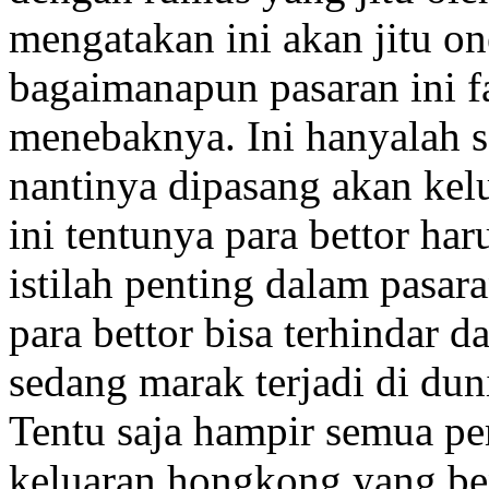
mengatakan ini akan jitu o
bagaimanapun pasaran ini fa
menebaknya. Ini hanyalah s
nantinya dipasang akan kelu
ini tentunya para bettor ha
istilah penting dalam pasara
para bettor bisa terhindar d
sedang marak terjadi di dun
Tentu saja hampir semua pe
keluaran hongkong yang be