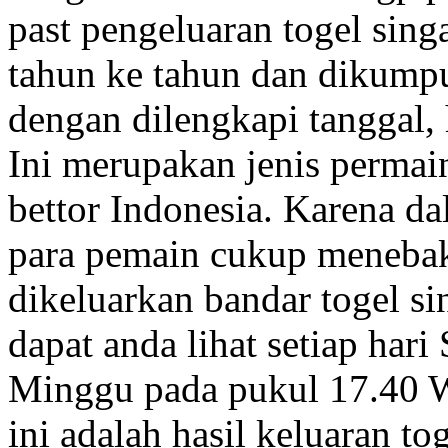
past pengeluaran togel sing
tahun ke tahun dan dikump
dengan dilengkapi tanggal, 
Ini merupakan jenis permai
bettor Indonesia. Karena d
para pemain cukup menebak 
dikeluarkan bandar togel s
dapat anda lihat setiap har
Minggu pada pukul 17.40 W
ini adalah hasil keluaran t