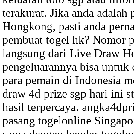
terakurat. Jika anda adalah
Hongkong, pasti anda pernah
pembuat togel hk? Nomor pe
langsung dari Live Draw H
pengeluarannya bisa untuk
para pemain di Indonesia 
draw 4d prize sgp hari ini st
hasil terpercaya. angka4dp
pasang togelonline Singapo
sama dengan bandar togelm