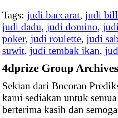
Tags:
judi baccarat
,
judi bil
judi dadu
,
judi domino
,
jud
poker
,
judi roulette
,
judi s
suwit
,
judi tembak ikan
,
jud
4dprize Group Archive
Sekian dari Bocoran Predik
kami sediakan untuk semua
berterima kasih dan semoga