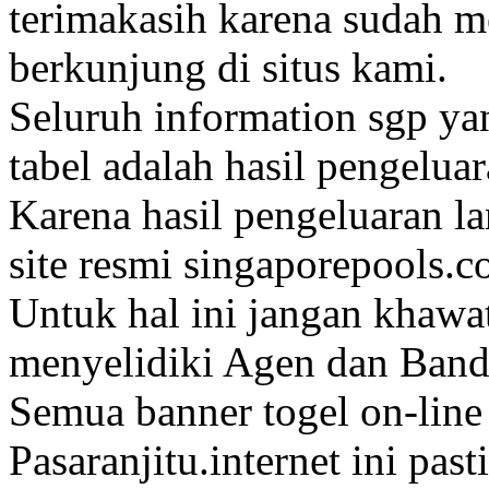
terimakasih karena sudah 
berkunjung di situs kami.
Seluruh information sgp y
tabel adalah hasil pengelua
Karena hasil pengeluaran l
site resmi singaporepools.c
Untuk hal ini jangan khawat
menyelidiki Agen dan Banda
Semua banner togel on-line 
Pasaranjitu.internet ini past