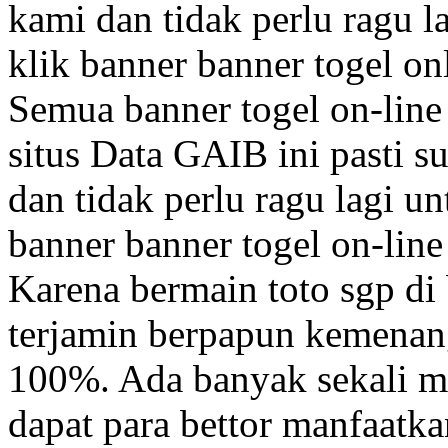
kami dan tidak perlu ragu 
klik banner banner togel onl
Semua banner togel on-lin
situs Data GAIB ini pasti su
dan tidak perlu ragu lagi 
banner banner togel on-line 
Karena bermain toto sgp di
terjamin berpapun kemenang
100%. Ada banyak sekali m
dapat para bettor manfaatka