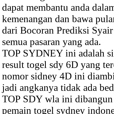
dapat membantu anda dalam
kemenangan dan bawa pulang
dari Bocoran Prediksi Syai
semua pasaran yang ada.
TOP SYDNEY ini adalah sit
result togel sdy 6D yang te
nomor sidney 4D ini diambi
jadi angkanya tidak ada bed
TOP SDY wla ini dibangun
pemain togel sydney indon