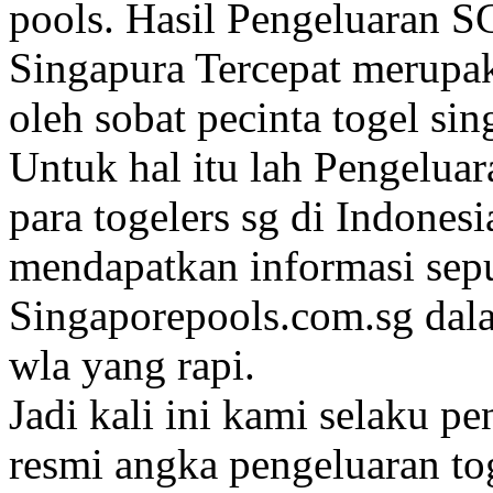
pools. Hasil Pengeluaran S
Singapura Tercepat merupaka
oleh sobat pecinta togel si
Untuk hal itu lah Pengeluar
para togelers sg di Indones
mendapatkan informasi sepu
Singaporepools.com.sg dala
wla yang rapi.
Jadi kali ini kami selaku p
resmi angka pengeluaran tog