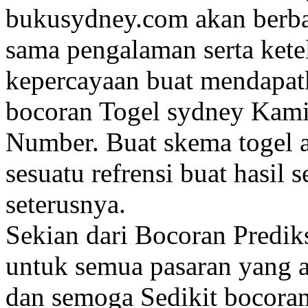
bukusydney.com akan berba
sama pengalaman serta ket
kepercayaan buat mendapatk
bocoran Togel sydney Kam
Number. Buat skema togel a
sesuatu refrensi buat hasil 
seterusnya.
Sekian dari Bocoran Predik
untuk semua pasaran yang a
dan semoga Sedikit bocoran