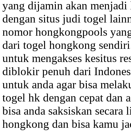
yang dijamin akan menjadi 
dengan situs judi togel lai
nomor hongkongpools yang k
dari togel hongkong sendiri
untuk mengakses kesitus re
diblokir penuh dari Indones
untuk anda agar bisa mela
togel hk dengan cepat dan a
bisa anda saksiskan secara l
hongkong dan bisa kamu ja