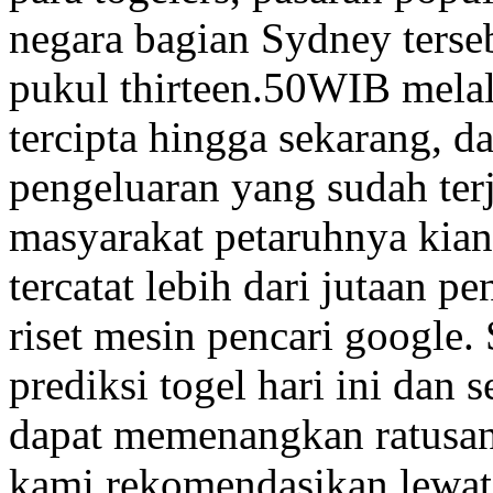
negara bagian Sydney tersebu
pukul thirteen.50WIB melal
tercipta hingga sekarang, da
pengeluaran yang sudah ter
masyarakat petaruhnya kian
tercatat lebih dari jutaan p
riset mesin pencari google.
prediksi togel hari ini dan 
dapat memenangkan ratusan 
kami rekomendasikan lewat 