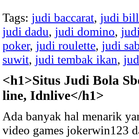
Tags:
judi baccarat
,
judi bil
judi dadu
,
judi domino
,
jud
poker
,
judi roulette
,
judi s
suwit
,
judi tembak ikan
,
jud
<h1>Situs Judi Bola Sbo
line, Idnlive</h1>
Ada banyak hal menarik yan
video games jokerwin123 d