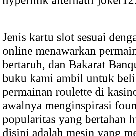
Jenis kartu slot sesuai den
online menawarkan permain
bertaruh, dan Bakarat Banq
buku kami ambil untuk beli
permainan roulette di kasino
awalnya menginspirasi fou
popularitas yang bertahan h
disini adalah mesin yang 