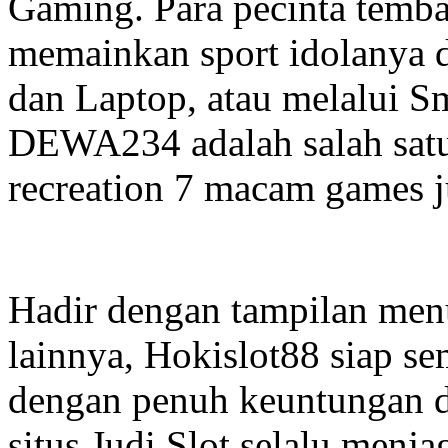
Gaming. Para pecinta temba
memainkan sport idolanya d
dan Laptop, atau melalui S
DEWA234 adalah salah satu
recreation 7 macam games ju
Hadir dengan tampilan men
lainnya, Hokislot88 siap 
dengan penuh keuntungan 
situs Judi Slot selalu men