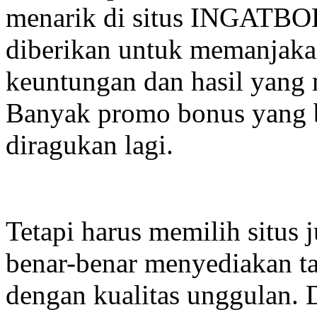
menarik di situs INGATBO
diberikan untuk memanjaka
keuntungan dan hasil yang 
Banyak promo bonus yang bi
diragukan lagi.
Tetapi harus memilih situs j
benar-benar menyediakan ta
dengan kualitas unggulan. 