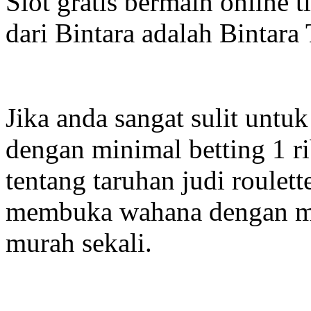
Slot gratis bermain online t
dari Bintara adalah Bintar
Jika anda sangat sulit untu
dengan minimal betting 1 r
tentang taruhan judi roulet
membuka wahana dengan mi
murah sekali.