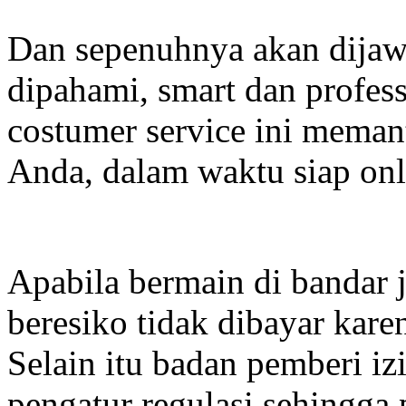
Dan sepenuhnya akan dijaw
dipahami, smart dan profess
costumer service ini mema
Anda, dalam waktu siap onli
Apabila bermain di bandar 
beresiko tidak dibayar kar
Selain itu badan pemberi iz
pengatur regulasi sehingga