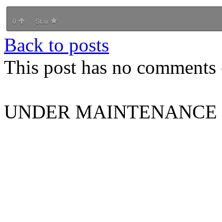
0
Star
Back to posts
This post has no comments -
UNDER MAINTENANCE