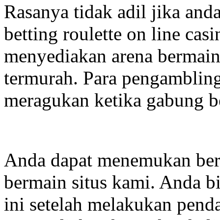
Rasanya tidak adil jika and
betting roulette on line cas
menyediakan arena bermain 
termurah. Para pengambling
meragukan ketika gabung b
Anda dapat menemukan berb
bermain situs kami. Anda b
ini setelah melakukan pen