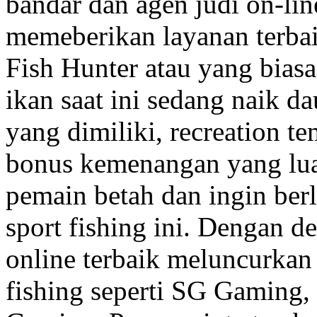
bandar dan agen judi on-li
memeberikan layanan terba
Fish Hunter atau yang bias
ikan saat ini sedang naik da
yang dimiliki, recreation 
bonus kemenangan yang luar
pemain betah dan ingin be
sport fishing ini. Dengan d
online terbaik meluncurkan
fishing seperti SG Gaming