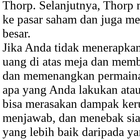
Thorp. Selanjutnya, Thorp 
ke pasar saham dan juga me
besar.
Jika Anda tidak menerapka
uang di atas meja dan mem
dan memenangkan permainan,
apa yang Anda lakukan atau
bisa merasakan dampak kerug
menjawab, dan menebak sia
yang lebih baik daripada y