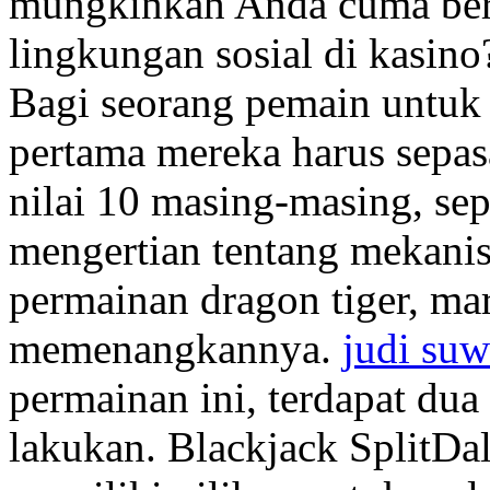
mungkinkah Anda cuma ber
lingkungan sosial di kasino
Bagi seorang pemain untuk
pertama mereka harus sepas
nilai 10 masing-masing, sepe
mengertian tentang mekani
permainan dragon tiger, mar
memenangkannya.
judi suw
permainan ini, terdapat dua
lakukan. Blackjack SplitDa