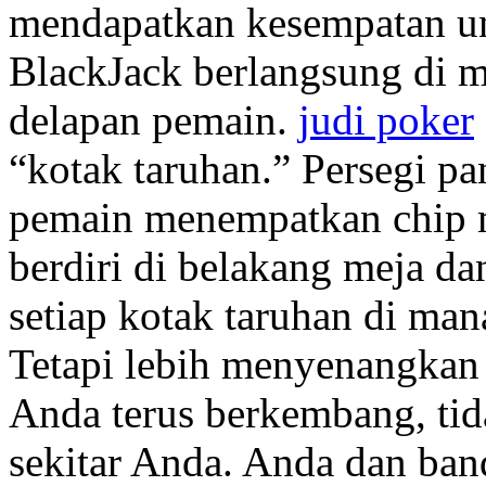
mendapatkan kesempatan un
BlackJack berlangsung di me
delapan pemain.
judi poker
“kotak taruhan.” Persegi pa
pemain menempatkan chip me
berdiri di belakang meja d
setiap kotak taruhan di man
Tetapi lebih menyenangkan
Anda terus berkembang, tida
sekitar Anda. Anda dan ban