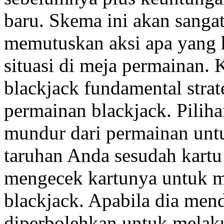
baru. Skema ini akan sang
memutuskan aksi apa yang h
situasi di meja permainan.
blackjack fundamental strat
permainan blackjack. Piliha
mundur dari permainan unt
taruhan Anda sesudah kartu
mengecek kartunya untuk m
blackjack. Apabila dia men
diperbolehkan untuk melak