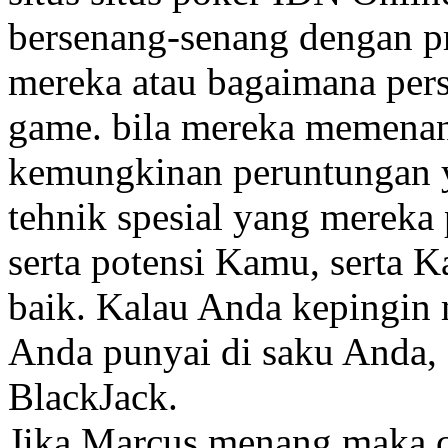
bersenang-senang dengan pri
mereka atau bagaimana per
game. bila mereka memenang
kemungkinan peruntungan y
tehnik spesial yang mereka
serta potensi Kamu, serta 
baik. Kalau Anda kepingi
Anda punyai di saku Anda,
BlackJack.
Jika Marcus menang maka ch