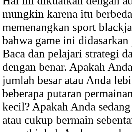
Hal ini dikuatkan dengan ad
mungkin karena itu berbed
memenangkan sport blackjac
bahwa game ini didasarkan 
Baca dan pelajari strategi 
dengan benar. Apakah Anda
jumlah besar atau Anda le
beberapa putaran permainan
kecil? Apakah Anda sedang
atau cukup bermain sebenta