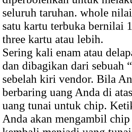
seluruh taruhan. whole nila
satu kartu terbuka bernila
three kartu atau lebih.
Sering kali enam atau dela
dan dibagikan dari sebuah “
sebelah kiri vendor. Bila A
berbaring uang Anda di atas
uang tunai untuk chip. Ket
Anda akan mengambil chip
kembali menjadi uang tunai 