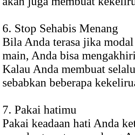
akan juga membuat kekeliru
6. Stop Sehabis Menang
Bila Anda terasa jika moda
main, Anda bisa mengakhiri
Kalau Anda membuat selalu
sebabkan beberapa kekeliru
7. Pakai hatimu
Pakai keadaan hati Anda ke