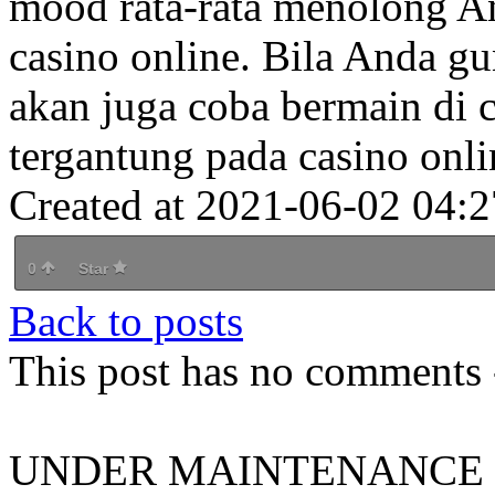
mood rata-rata menolong A
casino online. Bila Anda gu
akan juga coba bermain di c
tergantung pada casino on
Created at 2021-06-02 04:2
0
Star
Back to posts
This post has no comments -
UNDER MAINTENANCE