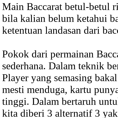
Main Baccarat betul-betul r
bila kalian belum ketahui b
ketentuan landasan dari bac
Pokok dari permainan Bacc
sederhana. Dalam teknik be
Player yang semasing bakal d
mesti menduga, kartu puny
tinggi. Dalam bertaruh untu
kita diberi 3 alternatif 3 ya