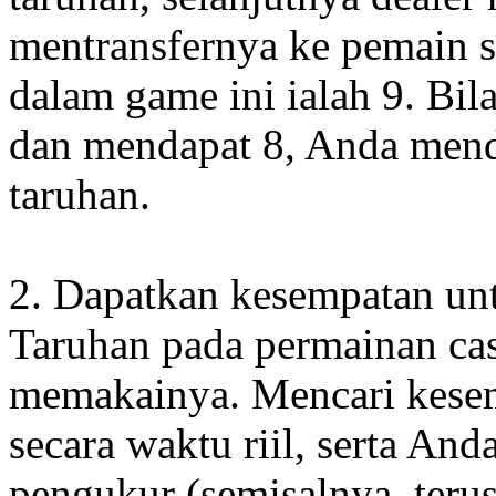
mentransfernya ke pemain se
dalam game ini ialah 9. Bi
dan mendapat 8, Anda mend
taruhan.
2. Dapatkan kesempatan un
Taruhan pada permainan cas
memakainya. Mencari kese
secara waktu riil, serta An
pengukur (semisalnya, teru