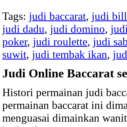
Tags:
judi baccarat
,
judi bil
judi dadu
,
judi domino
,
jud
poker
,
judi roulette
,
judi s
suwit
,
judi tembak ikan
,
jud
Judi Online Baccarat s
Histori permainan judi bacc
permainan baccarat ini dima
menguasai dimainkan wanit