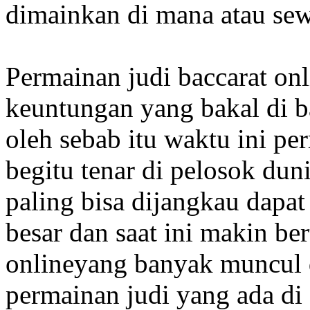
dimainkan di mana atau se
Permainan judi baccarat onl
keuntungan yang bakal di b
oleh sebab itu waktu ini per
begitu tenar di pelosok dun
paling bisa dijangkau dapa
besar dan saat ini makin be
onlineyang banyak muncul d
permainan judi yang ada di 