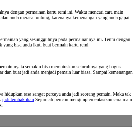
salnya dengan permainan kartu remi ini. Waktu mencari cara main
. Kalau anda merasai untung, karenanya kemenangan yang anda gapai
n permainan yang sesungguhnya pada permainannya ini. Tentu dengan
 yang bisa anda ikuti buat bermain kartu remi.
 pemain nyata semakin bisa memutuskan seluruhnya yang bagus
ar dan buat jadi anda menjadi pemain luar biasa. Sampai kemenangan
 hidupkan rasa sangat percaya anda jadi seorang pemain. Maka tak
a.
judi tembak ikan
Sejumlah pemain mengimplementasikan cara main
k.