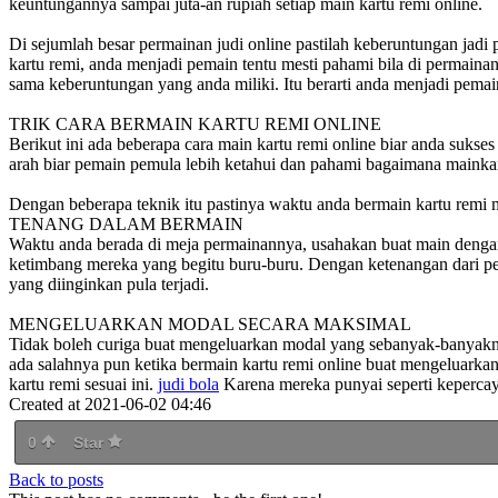
keuntungannya sampai juta-an rupiah setiap main kartu remi online.
Di sejumlah besar permainan judi online pastilah keberuntungan jadi
kartu remi, anda menjadi pemain tentu mesti pahami bila di permain
sama keberuntungan yang anda miliki. Itu berarti anda menjadi pemai
TRIK CARA BERMAIN KARTU REMI ONLINE
Berikut ini ada beberapa cara main kartu remi online biar anda su
arah biar pemain pemula lebih ketahui dan pahami bagaimana mainkan 
Dengan beberapa teknik itu pastinya waktu anda bermain kartu rem
TENANG DALAM BERMAIN
Waktu anda berada di meja permainannya, usahakan buat main denga
ketimbang mereka yang begitu buru-buru. Dengan ketenangan dari pe
yang diinginkan pula terjadi.
MENGELUARKAN MODAL SECARA MAKSIMAL
Tidak boleh curiga buat mengeluarkan modal yang sebanyak-banyakn
ada salahnya pun ketika bermain kartu remi online buat mengeluarka
kartu remi sesuai ini.
judi bola
Karena mereka punyai seperti kepercaya
Created at 2021-06-02 04:46
0
Star
Back to posts