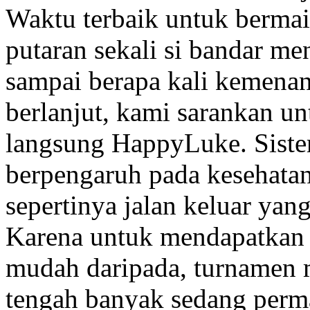
Waktu terbaik untuk bermai
putaran sekali si bandar 
sampai berapa kali kemenan
berlanjut, kami sarankan u
langsung HappyLuke. Siste
berpengaruh pada kesehatan 
sepertinya jalan keluar yan
Karena untuk mendapatkan k
mudah daripada, turnamen 
tengah banyak sedang perma