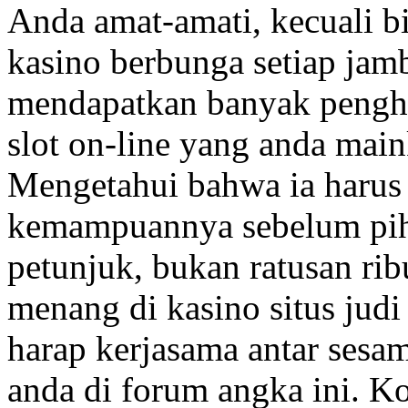
Anda amat-amati, kecuali b
kasino berbunga setiap jam
mendapatkan banyak penghas
slot on-line yang anda mai
Mengetahui bahwa ia harus
kemampuannya sebelum pih
petunjuk, bukan ratusan rib
menang di kasino situs judi 
harap kerjasama antar sesa
anda di forum angka ini. K