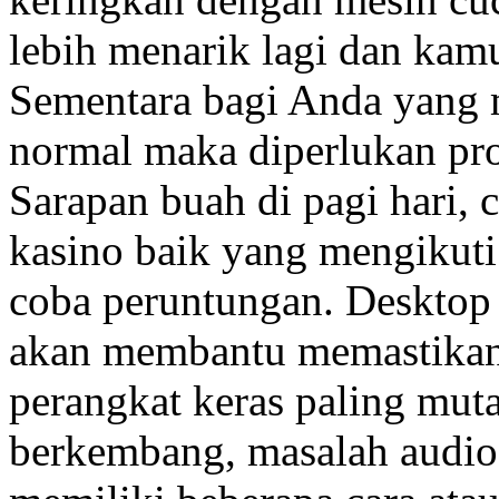
lebih menarik lagi dan kam
Sementara bagi Anda yang m
normal maka diperlukan pro
Sarapan buah di pagi hari,
kasino baik yang mengikuti 
coba peruntungan. Desktop 
akan membantu memastikan
perangkat keras paling mut
berkembang, masalah audio 