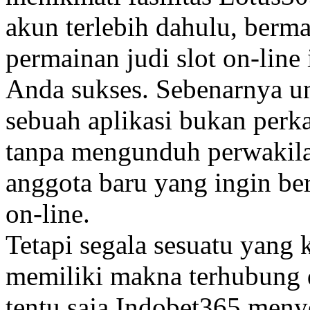
akun terlebih dahulu, berm
permainan judi slot on-lin
Anda sukses. Sebenarnya un
sebuah aplikasi bukan perkar
tanpa mengunduh perwakila
anggota baru yang ingin be
on-line.
Tetapi segala sesuatu yang
memiliki makna terhubung d
tentu saja Indobet365 men