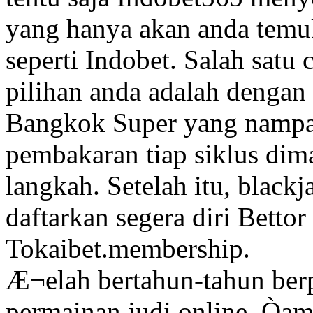
yang hanya akan anda temuk
seperti Indobet. Salah sat
pilihan anda adalah denga
Bangkok Super yang nampak
pembakaran tiap siklus dima
langkah. Setelah itu, blackj
daftarkan segera diri Betto
Tokaibet.membership.
Æ¬elah bertahun-tahun be
permainan judi online, Òam