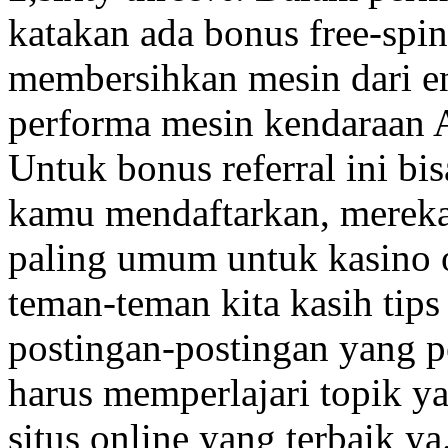
katakan ada bonus free-spin
membersihkan mesin dari 
performa mesin kendaraan 
Untuk bonus referral ini bi
kamu mendaftarkan, mereka 
paling umum untuk kasino o
teman-teman kita kasih tip
postingan-postingan yang p
harus memperlajari topik y
situs online yang terbaik ya