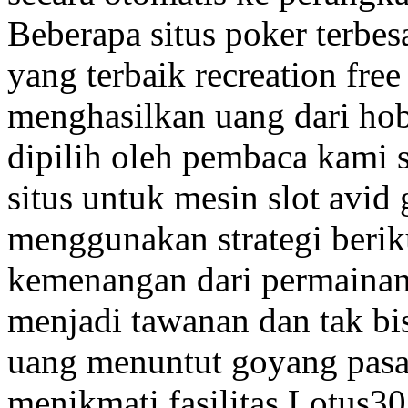
Beberapa situs poker terbes
yang terbaik recreation free
menghasilkan uang dari hobi
dipilih oleh pembaca kami s
situs untuk mesin slot avid
menggunakan strategi beri
kemenangan dari permainan
menjadi tawanan dan tak bi
uang menuntut goyang pas
menikmati fasilitas Lotus30