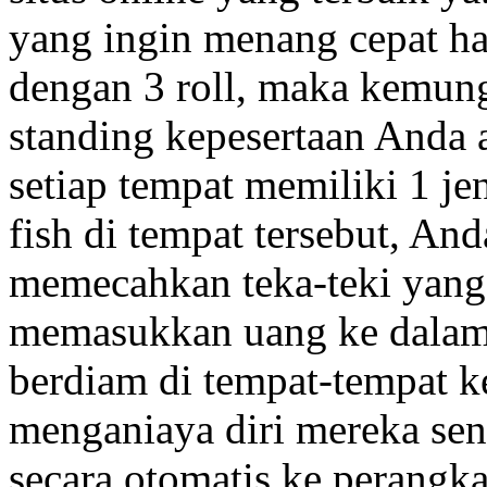
yang ingin menang cepat ha
dengan 3 roll, maka kemun
standing kepesertaan Anda 
setiap tempat memiliki 1 je
fish di tempat tersebut, An
memecahkan teka-teki yang
memasukkan uang ke dalam
berdiam di tempat-tempat 
menganiaya diri mereka send
secara otomatis ke perangka