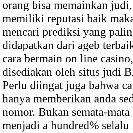
orang bisa memainkan judi,
memiliki reputasi baik maka
mencari prediksi yang palin
didapatkan dari ageb terbai
cara bermain on line casino,
disediakan oleh situs judi 
Perlu diingat juga bahwa c
hanya memberikan anda sed
nomor. Bukan semata-mata 
menjadi a hundred% selalu