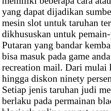
memiliki beberapa cara atau
yang dapat dijadikan sumbe
mesin slot untuk taruhan te
dikhususkan untuk pemain-
Putaran yang bandar kemba
bisa masuk pada game anda 
recreation mail. Dari mulai 
hingga diskon ninety persen
Setiap jenis taruhan judi me
berlaku pada permainan bla