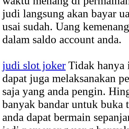
waktu menang di permainan 
judi langsung akan bayar 
usai sudah. Uang kemenang
dalam saldo account anda.
judi slot joker
Tidak hanya i
dapat juga melaksanakan pe
saja yang anda pengin. Hin
banyak bandar untuk buka t
anda dapat bermain sepanja