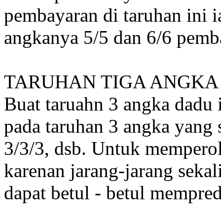
pembayaran di taruhan ini i
angkanya 5/5 dan 6/6 pemba
TARUHAN TIGA ANGKA
Buat taruahn 3 angka dadu 
pada taruhan 3 angka yang s
3/3/3, dsb. Untuk memperol
karenan jarang-jarang sekal
dapat betul - betul mempred