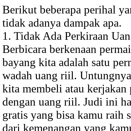
Berikut beberapa perihal ya
tidak adanya dampak apa.
1. Tidak Ada Perkiraan Uan
Berbicara berkenaan permai
bayang kita adalah satu p
wadah uang riil. Untungny
kita membeli atau kerjakan 
dengan uang riil. Judi ini 
gratis yang bisa kamu raih
dari kemenangan yang kamu