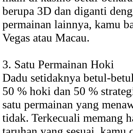
berupa 3D dan diganti denga
permainan lainnya, kamu ba
Vegas atau Macau.
3. Satu Permainan Hoki
Dadu setidaknya betul-betul
50 % hoki dan 50 % strateg
satu permainan yang menaw
tidak. Terkecuali memang h
taruhan yang sesuai, kamu