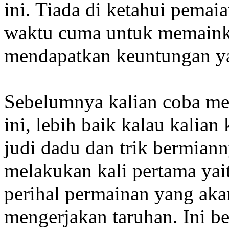
ini. Tiada di ketahui pemai
waktu cuma untuk memaink
mendapatkan keuntungan ya
Sebelumnya kalian coba me
ini, lebih baik kalau kalian
judi dadu dan trik bermiann
melakukan kali pertama yai
perihal permainan yang ak
mengerjakan taruhan. Ini be