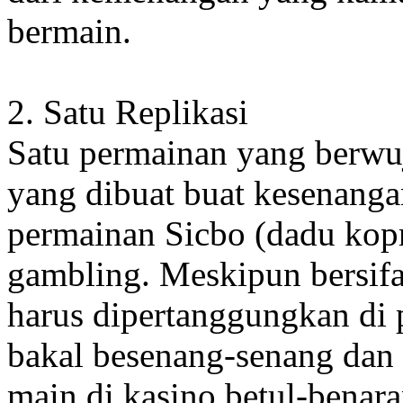
bermain.
2. Satu Replikasi
Satu permainan yang berwuju
yang dibuat buat kesenang
permainan Sicbo (dadu kopr
gambling. Meskipun bersifat
harus dipertanggungkan di 
bakal besenang-senang dan
main di kasino betul-benar