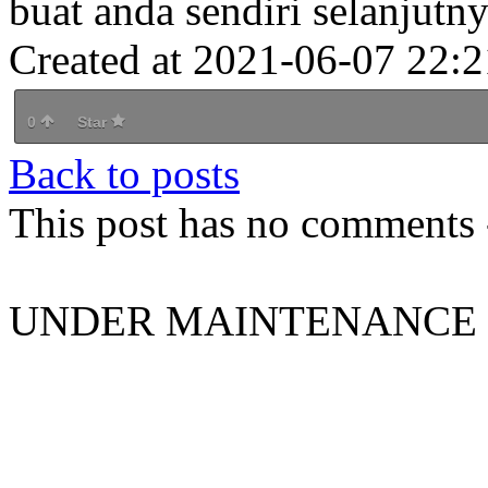
buat anda sendiri selanjutny
Created at 2021-06-07 22:2
0
Star
Back to posts
This post has no comments -
UNDER MAINTENANCE