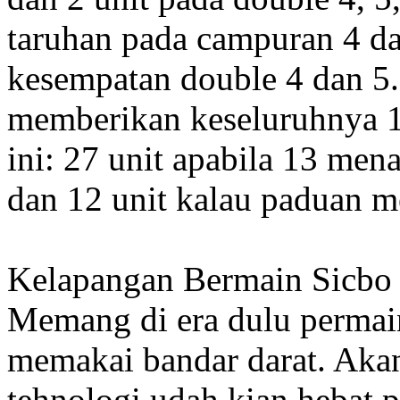
taruhan pada campuran 4 d
kesempatan double 4 dan 5.
memberikan keseluruhnya 1
ini: 27 unit apabila 13 men
dan 12 unit kalau paduan 
Kelapangan Bermain Sicbo 
Memang di era dulu permain
memakai bandar darat. Akan t
tehnologi udah kian hebat p