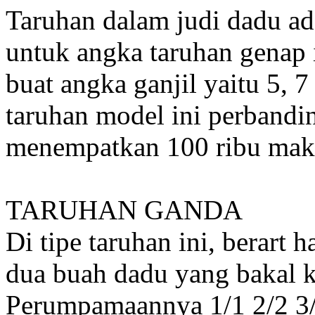
Taruhan dalam judi dadu ada
untuk angka taruhan genap i
buat angka ganjil yaitu 5, 7
taruhan model ini perbandin
menempatkan 100 ribu maka
TARUHAN GANDA
Di tipe taruhan ini, berart
dua buah dadu yang bakal k
Perumpamaannya 1/1 2/2 3/3