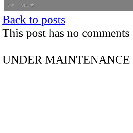
0
Star
Back to posts
This post has no comments -
UNDER MAINTENANCE