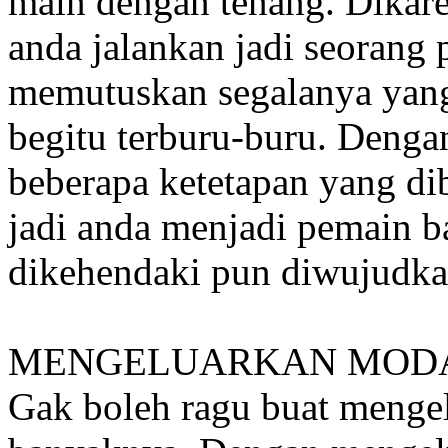
main dengan tenang. Dikar
anda jalankan jadi seorang 
memutuskan segalanya yan
begitu terburu-buru. Denga
beberapa ketetapan yang dib
jadi anda menjadi pemain 
dikehendaki pun diwujudka
MENGELUARKAN MODA
Gak boleh ragu buat menge