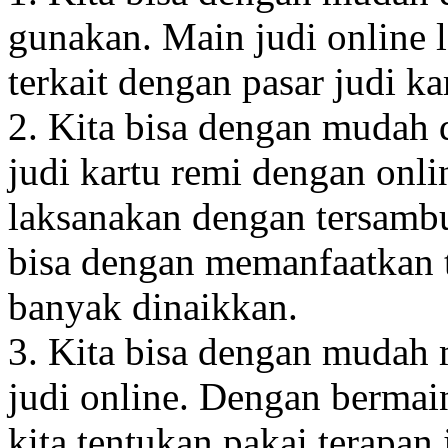
gunakan. Main judi online l
terkait dengan pasar judi ka
2. Kita bisa dengan mudah d
judi kartu remi dengan onli
laksanakan dengan tersambu
bisa dengan memanfaatkan t
banyak dinaikkan.
3. Kita bisa dengan mudah 
judi online. Dengan bermai
kita tentukan pakai terapan 