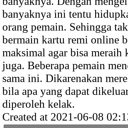
banyaknya. Dengan mengel
banyaknya ini tentu hidupka
orang pemain. Sehingga tak
bermain kartu remi online
maksimal agar bisa merai
juga. Beberapa pemain men
sama ini. Dikarenakan mere
bila apa yang dapat dikelua
diperoleh kelak.
Created at 2021-06-08 02:1