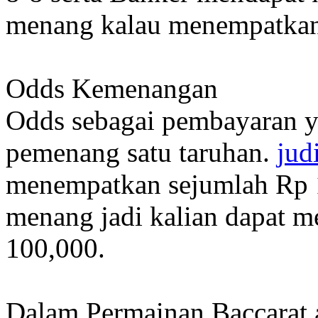
menang kalau menempatkan 
Odds Kemenangan
Odds sebagai pembayaran y
pemenang satu taruhan.
jud
menempatkan sejumlah Rp 
menang jadi kalian dapat 
100,000.
Dalam Permainan Baccarat a