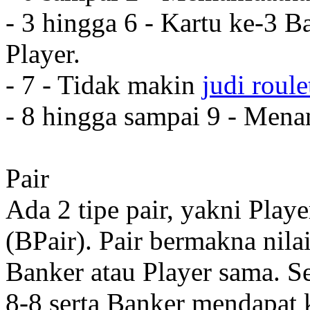
- 3 hingga 6 - Kartu ke-3 B
Player.
- 7 - Tidak makin
judi roule
- 8 hingga sampai 9 - Mena
Pair
Ada 2 tipe pair, yakni Playe
(BPair). Pair bermakna nila
Banker atau Player sama. S
8-8 serta Banker mendapat k