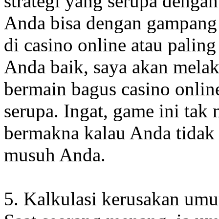
strategi yang serupa dengan
Anda bisa dengan gampang
di casino online atau palin
Anda baik, saya akan mela
bermain bagus casino online
serupa. Ingat, game ini tak 
bermakna kalau Anda tida
musuh Anda.
5. Kalkulasi kerusakan um