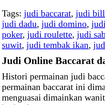
Tags:
judi baccarat
,
judi bil
judi dadu
,
judi domino
,
jud
poker
,
judi roulette
,
judi s
suwit
,
judi tembak ikan
,
jud
Judi Online Baccarat 
Histori permainan judi bacc
permainan baccarat ini dima
menguasai dimainkan wanita