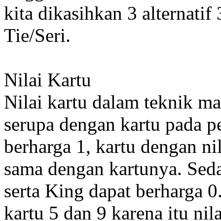
kita dikasihkan 3 alternatif
Tie/Seri.
Nilai Kartu
Nilai kartu dalam teknik ma
serupa dengan kartu pada p
berharga 1, kartu dengan ni
sama dengan kartunya. Seda
serta King dapat berharga 
kartu 5 dan 9 karena itu nila