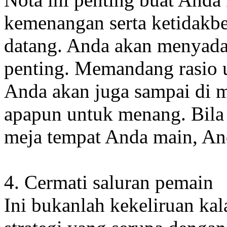
kemenangan serta ketidakbe
datang. Anda akan menyadar
penting. Memandang rasio u
Anda akan juga sampai di m
apapun untuk menang. Bila
meja tempat Anda main, Anda
4. Cermati saluran pemain
Ini bukanlah kekeliruan ka