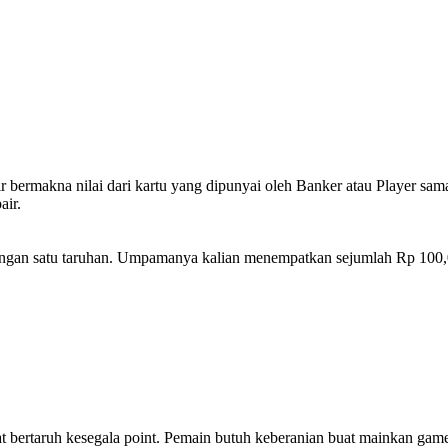
 Pair bermakna nilai dari kartu yang dipunyai oleh Banker atau Player
air.
gan satu taruhan. Umpamanya kalian menempatkan sejumlah Rp 100,0
at bertaruh kesegala point. Pemain butuh keberanian buat mainkan game 