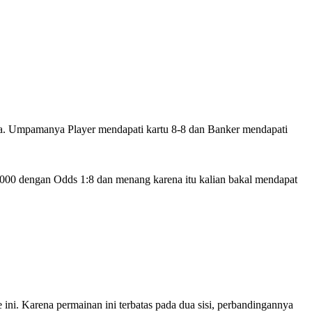
 sama. Umpamanya Player mendapati kartu 8-8 dan Banker mendapati
00 dengan Odds 1:8 dan menang karena itu kalian bakal mendapat
ini. Karena permainan ini terbatas pada dua sisi, perbandingannya