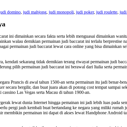
judi domino
,
judi mahjong
,
judi monopoli
,
judi poker
,
judi roulette
,
jud
ya
rat ini dimainkan secara fakta serta lebih menguasai dimainkan wanita 
ainkan walau demikian permainan judi baccarat ini terlalu berprestise
ebagai permainan judi baccarat lewat cara online yang bisa dimainkan 
ra, kendati sekarang tidak demikian terang riwayat permainan judi b
erung pilih permainan judi baccarat ini berawal dari Italia serta permai
 negara Prancis di awal tahun 1500-an serta permainan itu jadi benar-ben
er secara bergilir, dan buat juara akan di potong cost tempat sampai se
rti cassino Las Vegas serta Macau di tahun 1900-an.
erak lewat dunia Internet hingga pemainan ini jadi lebih luas pada se
lu pergi jauh kembali buat bertandang ke negara yang miliki rumah ju
r membikin permainan ini dapat di akses lewat Handphone Android ta