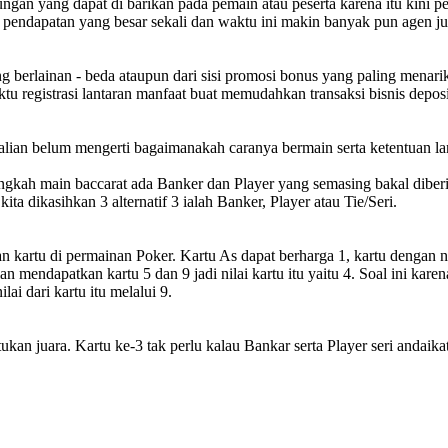
ngan yang dapat di barikan pada pemain atau peserta karena itu kini pe
i pendapatan yang besar sekali dan waktu ini makin banyak pun agen 
g berlainan - beda ataupun dari sisi promosi bonus yang paling menari
u registrasi lantaran manfaat buat memudahkan transaksi bisnis depos
lian belum mengerti bagaimanakah caranya bermain serta ketentuan lan
kah main baccarat ada Banker dan Player yang semasing bakal diberi 2 
ita dikasihkan 3 alternatif 3 ialah Banker, Player atau Tie/Seri.
gan kartu di permainan Poker. Kartu As dapat berharga 1, kartu dengan
n mendapatkan kartu 5 dan 9 jadi nilai kartu itu yaitu 4. Soal ini kare
ai dari kartu itu melalui 9.
kan juara. Kartu ke-3 tak perlu kalau Bankar serta Player seri andaikat