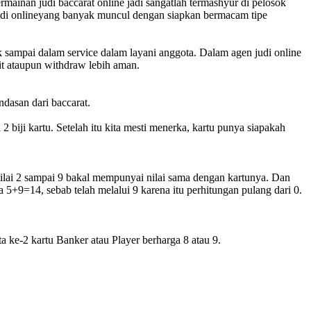
rmainan judi baccarat online jadi sangatlah termashyur di pelosok
judi onlineyang banyak muncul dengan siapkan bermacam tipe
k sampai dalam service dalam layani anggota. Dalam agen judi online
it ataupun withdraw lebih aman.
dasan dari baccarat.
biji kartu. Setelah itu kita mesti menerka, kartu punya siapakah
 nilai 2 sampai 9 bakal mempunyai nilai sama dengan kartunya. Dan
na 5+9=14, sebab telah melalui 9 karena itu perhitungan pulang dari 0.
a ke-2 kartu Banker atau Player berharga 8 atau 9.