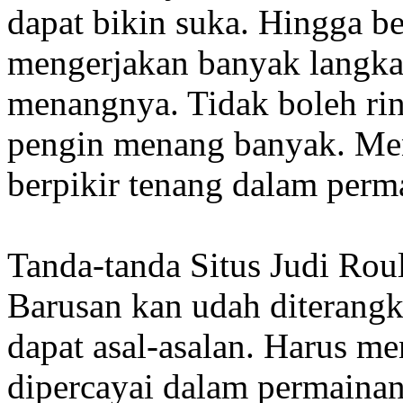
dapat bikin suka. Hingga b
mengerjakan banyak langk
menangnya. Tidak boleh rin
pengin menang banyak. Men
berpikir tenang dalam perma
Tanda-tanda Situs Judi Rou
Barusan kan udah diterangk
dapat asal-asalan. Harus me
dipercayai dalam permainan.