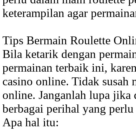
keterampilan agar permaina
Tips Bermain Roulette Onli
Bila ketarik dengan permai
permainan terbaik ini, karen
casino online. Tidak susah
online. Janganlah lupa jika 
berbagai perihal yang perlu 
Apa hal itu: