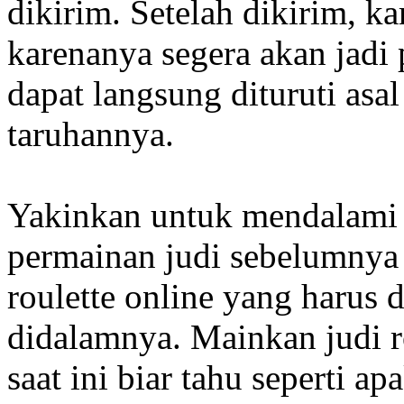
dikirim. Setelah dikirim, k
karenanya segera akan jadi 
dapat langsung dituruti asal
taruhannya.
Yakinkan untuk mendalami
permainan judi sebelumnya
roulette online yang harus 
didalamnya. Mainkan judi ro
saat ini biar tahu seperti a