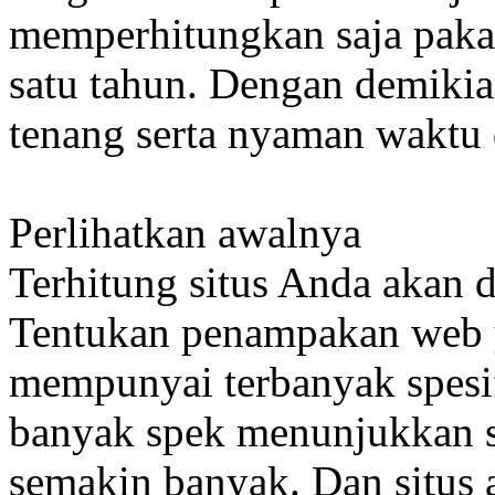
memperhitungkan saja pakai 
satu tahun. Dengan demiki
tenang serta nyaman waktu
Perlihatkan awalnya
Terhitung situs Anda akan 
Tentukan penampakan web y
mempunyai terbanyak spesi
banyak spek menunjukkan si
semakin banyak. Dan situs 