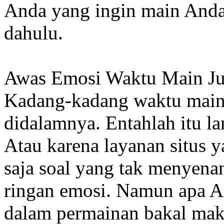
Anda yang ingin main Anda
dahulu.
Awas Emosi Waktu Main Ju
Kadang-kadang waktu main j
didalamnya. Entahlah itu la
Atau karena layanan situs 
saja soal yang tak menyen
ringan emosi. Namun apa A
dalam permainan bakal mak