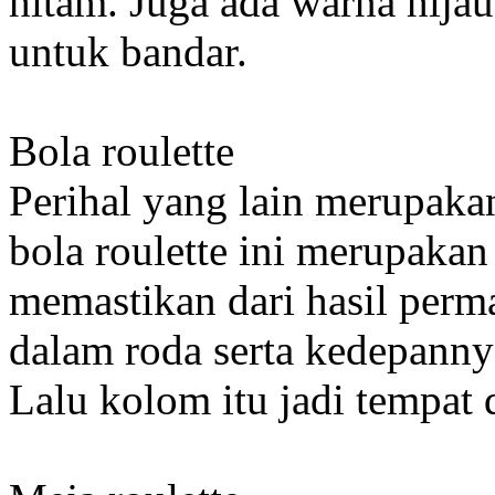
hitam. Juga ada warna hija
untuk bandar.
Bola roulette
Perihal yang lain merupakan
bola roulette ini merupakan
memastikan dari hasil perma
dalam roda serta kedepanny
Lalu kolom itu jadi tempat d