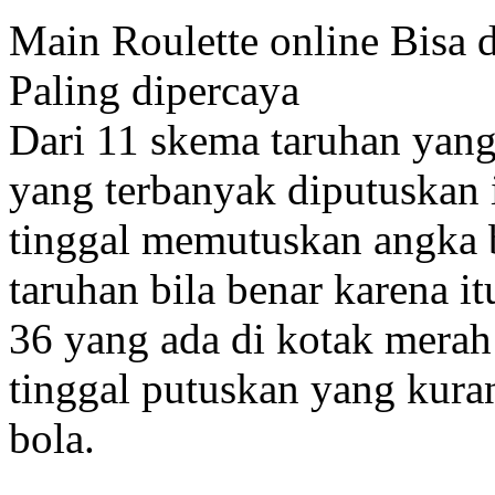
Main Roulette online Bisa d
Paling dipercaya
Dari 11 skema taruhan yang 
yang terbanyak diputuskan i
tinggal memutuskan angka 
taruhan bila benar karena i
36 yang ada di kotak merah
tinggal putuskan yang kura
bola.