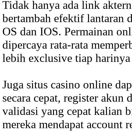
Tidak hanya ada link aktern
bertambah efektif lantaran
OS dan IOS. Permainan onli
dipercaya rata-rata memper
lebih exclusive tiap hariny
Juga situs casino online dap
secara cepat, register akun 
validasi yang cepat kalian 
mereka mendapat account 