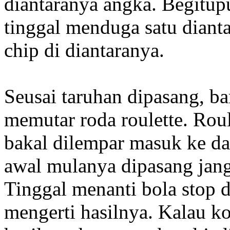
diantaranya angka. Begitup
tinggal menduga satu dian
chip di diantaranya.
Seusai taruhan dipasang, ba
memutar roda roulette. Roul
bakal dilempar masuk ke d
awal mulanya dipasang jang
Tinggal menanti bola stop 
mengerti hasilnya. Kalau k