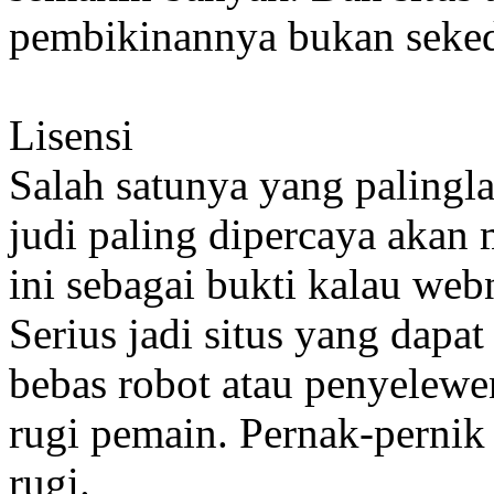
pembikinannya bukan seked
Lisensi
Salah satunya yang palingla
judi paling dipercaya akan m
ini sebagai bukti kalau web
Serius jadi situs yang dapa
bebas robot atau penyelewe
rugi pemain. Pernak-pernik 
rugi.