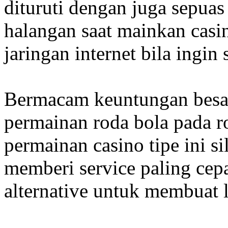
dituruti dengan juga sepuas
halangan saat mainkan cas
jaringan internet bila ingin
Bermacam keuntungan besar
permainan roda bola pada r
permainan casino tipe ini si
memberi service paling cepa
alternative untuk membuat 