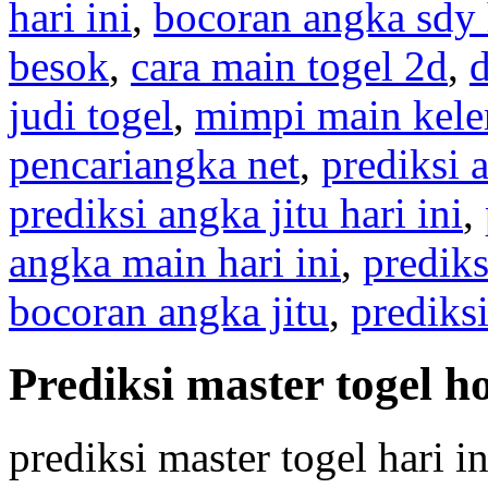
hari ini
,
bocoran angka sdy h
besok
,
cara main togel 2d
,
d
judi togel
,
mimpi main kele
pencariangka net
,
prediksi 
prediksi angka jitu hari ini
,
angka main hari ini
,
predik
bocoran angka jitu
,
prediksi
Prediksi master togel 
prediksi master togel hari in