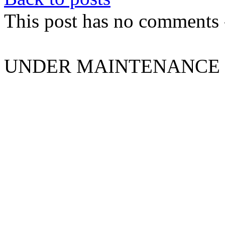
This post has no comments -
UNDER MAINTENANCE