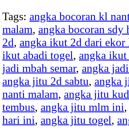
Tags:
angka bocoran kl nan
malam
,
angka bocoran sdy h
2d
,
angka ikut 2d dari ekor 
ikut abadi togel
,
angka ikut
jadi mbah semar
,
angka jadi
angka jitu 2d sabtu
,
angka ji
nanti malam
,
angka jitu kud
tembus
,
angka jitu mlm ini
hari ini
,
angka jitu togel
,
an