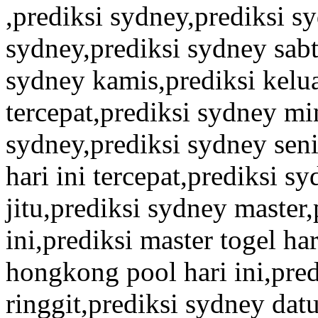
,prediksi sydney,prediksi sy
sydney,prediksi sydney sabt
sydney kamis,prediksi kelu
tercepat,prediksi sydney mi
sydney,prediksi sydney sen
hari ini tercepat,prediksi s
jitu,prediksi sydney master,
ini,prediksi master togel ha
hongkong pool hari ini,pre
ringgit,prediksi sydney dat