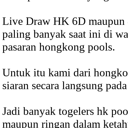
Live Draw HK 6D maupun 4
paling banyak saat ini di 
pasaran hongkong pools.
Untuk itu kami dari hongkon
siaran secara langsung pada
Jadi banyak togelers hk poo
maupun ringan dalam ketahu