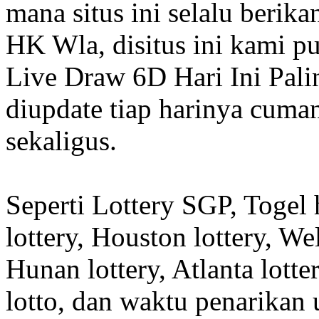
mana situs ini selalu berika
HK Wla, disitus ini kami p
Live Draw 6D Hari Ini Pali
diupdate tiap harinya cum
sekaligus.
Seperti Lottery SGP, Togel 
lottery, Houston lottery, We
Hunan lottery, Atlanta lott
lotto, dan waktu penarikan 