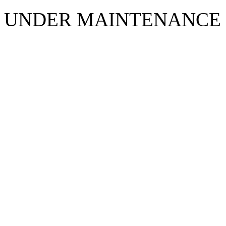
UNDER MAINTENANCE