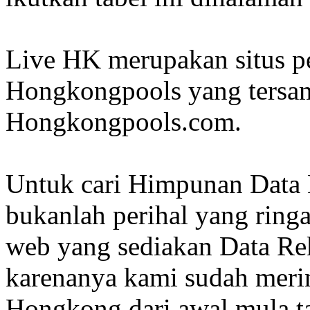
Live HK merupakan situs p
Hongkongpools yang tersam
Hongkongpools.com.
Untuk cari Himpunan Data 
bukanlah perihal yang ringa
web yang sediakan Data Re
karenanya kami sudah merin
Hongkong dari awal mula ta