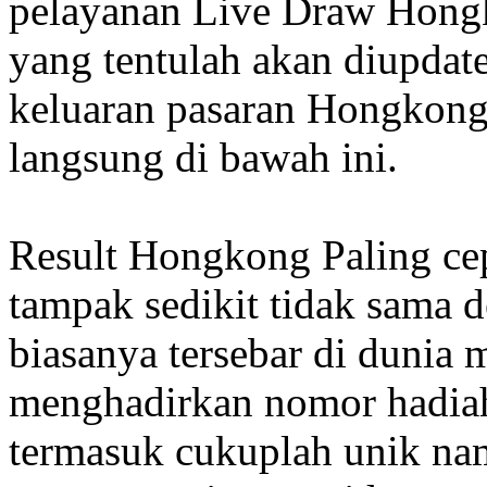
pelayanan Live Draw Hongko
yang tentulah akan diupdate
keluaran pasaran Hongkong,
langsung di bawah ini.
Result Hongkong Paling cepa
tampak sedikit tidak sama d
biasanya tersebar di dunia 
menghadirkan nomor hadiah 
termasuk cukuplah unik na