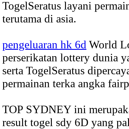
TogelSeratus layani permain
terutama di asia.
pengeluaran hk 6d
World Lot
perserikatan lottery dunia 
serta TogelSeratus dipercay
permainan terka angka fairp
TOP SYDNEY ini merupakan 
result togel sdy 6D yang pal