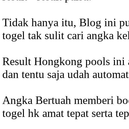
Tidak hanya itu, Blog ini p
togel tak sulit cari angka 
Result Hongkong pools ini 
dan tentu saja udah automat
Angka Bertuah memberi boco
togel hk amat tepat serta tep