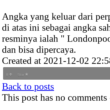
Angka yang keluar dari per
di atas ini sebagai angka sa
resminya ialah " Londonpoo
dan bisa dipercaya.
Created at 2021-12-02 22:5
0
Star
Back to posts
This post has no comments -