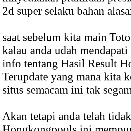
2d super selaku bahan alasa
saat sebelum kita main Tot
kalau anda udah mendapati
info tentang Hasil Result H
Terupdate yang mana kita ke
situs semacam ini tak sega
Akan tetapi anda telah tid
Hongkongpools ini mempun