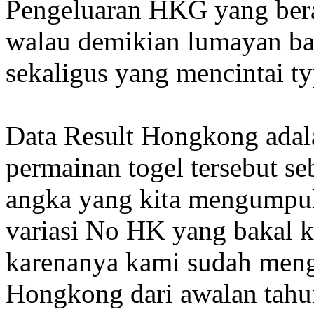
Pengeluaran HKG yang bera
walau demikian lumayan ba
sekaligus yang mencintai ty
Data Result Hongkong adala
permainan togel tersebut s
angka yang kita mengumpul
variasi No HK yang bakal k
karenanya kami sudah men
Hongkong dari awalan tahun