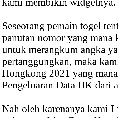
kami membikin widgetnya.
Seseorang pemain togel ten
panutan nomor yang mana k
untuk merangkum angka yan
pertanggungkan, maka kam
Hongkong 2021 yang mana di
Pengeluaran Data HK dari a
Nah oleh karenanya kami 