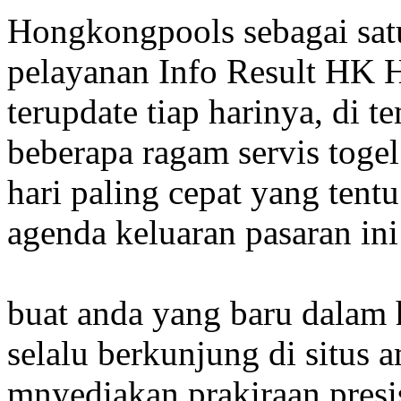
Hongkongpools sebagai satu
pelayanan Info Result HK Ha
terupdate tiap harinya, di 
beberapa ragam servis togel
hari paling cepat yang tent
agenda keluaran pasaran ini 
buat anda yang baru dalam
selalu berkunjung di situs 
mnyediakan prakiraan presi