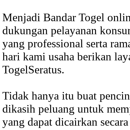
Menjadi Bandar Togel onlin
dukungan pelayanan konsum
yang professional serta ram
hari kami usaha berikan la
TogelSeratus.
Tidak hanya itu buat pencin
dikasih peluang untuk memp
yang dapat dicairkan secara