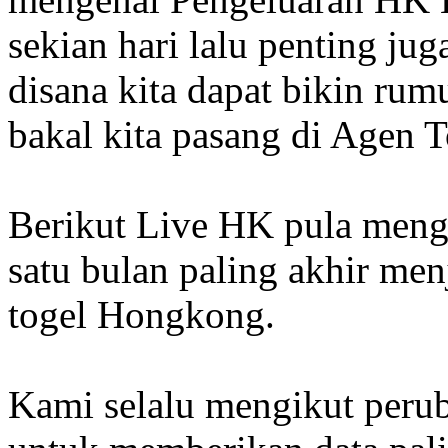
sekian hari lalu penting jug
disana kita dapat bikin rum
bakal kita pasang di Agen 
Berikut Live HK pula mengh
satu bulan paling akhir menj
togel Hongkong.
Kami selalu mengikut perub