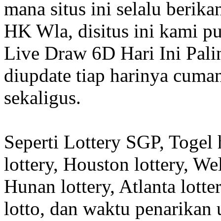
mana situs ini selalu berika
HK Wla, disitus ini kami p
Live Draw 6D Hari Ini Pali
diupdate tiap harinya cum
sekaligus.
Seperti Lottery SGP, Togel 
lottery, Houston lottery, We
Hunan lottery, Atlanta lott
lotto, dan waktu penarikan 