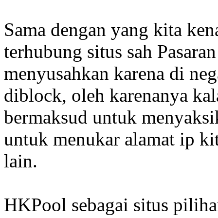
Sama dengan yang kita kena
terhubung situs sah Pasara
menyusahkan karena di nega
diblock, oleh karenanya ka
bermaksud untuk menyaksik
untuk menukar alamat ip kit
lain.
HKPool sebagai situs pili