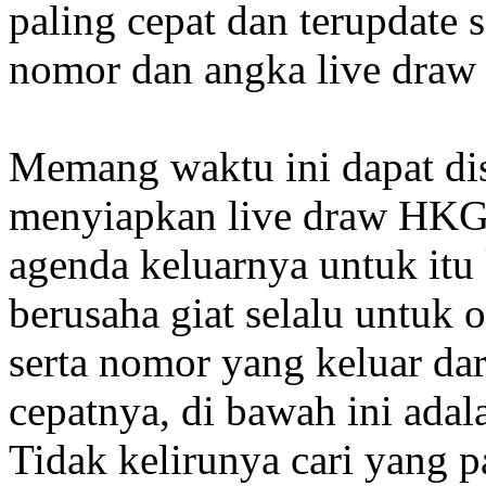
paling cepat dan terupdate
nomor dan angka live draw 
Memang waktu ini dapat dise
menyiapkan live draw HKG y
agenda keluarnya untuk itu 
berusaha giat selalu untuk
serta nomor yang keluar dar
cepatnya, di bawah ini ada
Tidak kelirunya cari yang p