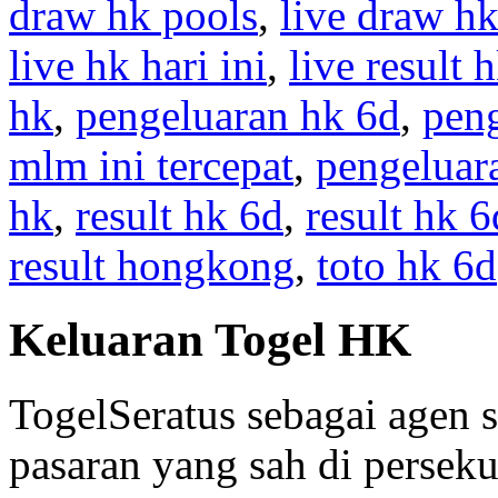
draw hk pools
,
live draw hk
live hk hari ini
,
live result 
hk
,
pengeluaran hk 6d
,
peng
mlm ini tercepat
,
pengeluara
hk
,
result hk 6d
,
result hk 6
result hongkong
,
toto hk 6d
Keluaran Togel HK
TogelSeratus sebagai agen 
pasaran yang sah di perseku