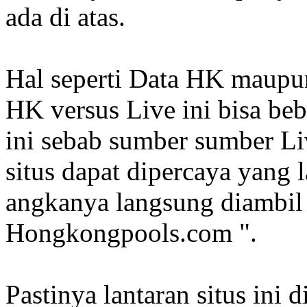
ada di atas.
Hal seperti Data HK maupu
HK versus Live ini bisa beb
ini sebab sumber sumber Liv
situs dapat dipercaya yang l
angkanya langsung diambil d
Hongkongpools.com ".
Pastinya lantaran situs ini