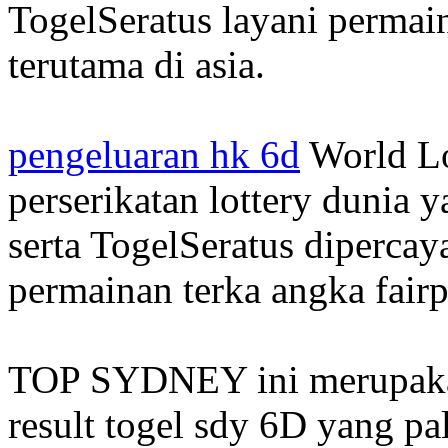
TogelSeratus layani permain
terutama di asia.
pengeluaran hk 6d
World Lot
perserikatan lottery dunia 
serta TogelSeratus dipercay
permainan terka angka fairp
TOP SYDNEY ini merupakan 
result togel sdy 6D yang pal