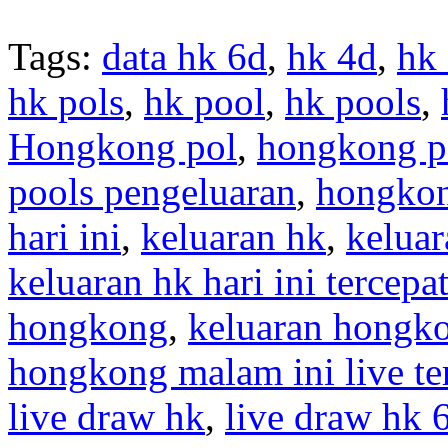
Tags:
data hk 6d
,
hk 4d
,
hk
hk pols
,
hk pool
,
hk pools
,
Hongkong pol
,
hongkong p
pools pengeluaran
,
hongko
hari ini
,
keluaran hk
,
keluar
keluaran hk hari ini tercepa
hongkong
,
keluaran hongko
hongkong malam ini live te
live draw hk
,
live draw hk 