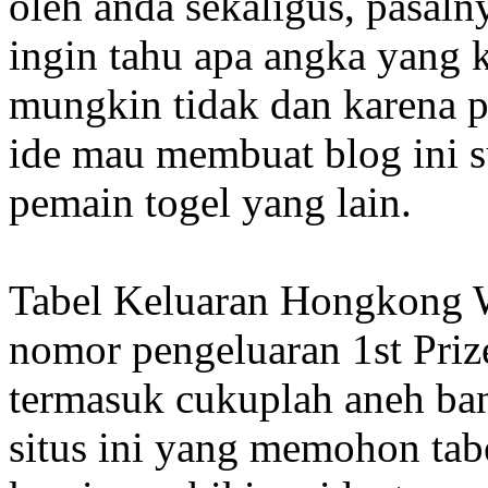
oleh anda sekaligus, pasalny
ingin tahu apa angka yang k
mungkin tidak dan karena p
ide mau membuat blog ini 
pemain togel yang lain.
Tabel Keluaran Hongkong W
nomor pengeluaran 1st Priz
termasuk cukuplah aneh ba
situs ini yang memohon tabe