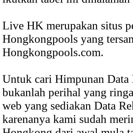
Live HK merupakan situs p
Hongkongpools yang tersam
Hongkongpools.com.
Untuk cari Himpunan Data 
bukanlah perihal yang ringa
web yang sediakan Data Re
karenanya kami sudah merin
Hongkong dari awal mula ta