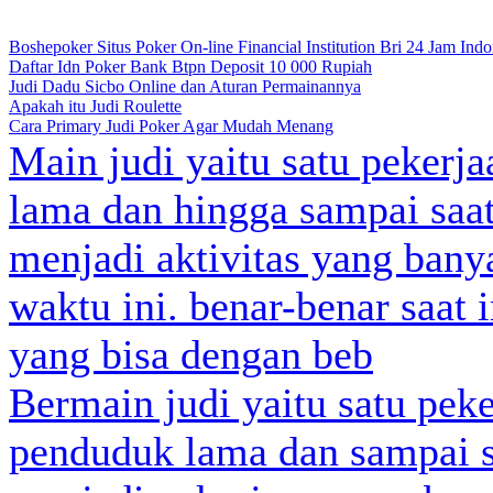
Boshepoker Situs Poker On-line Financial Institution Bri 24 Jam Indo
Daftar Idn Poker Bank Btpn Deposit 10 000 Rupiah
Judi Dadu Sicbo Online dan Aturan Permainannya
Apakah itu Judi Roulette
Cara Primary Judi Poker Agar Mudah Menang
Main judi yaitu satu pekerj
lama dan hingga sampai saat 
menjadi aktivitas yang bany
waktu ini. benar-benar saat 
yang bisa dengan beb
Bermain judi yaitu satu pek
penduduk lama dan sampai sa