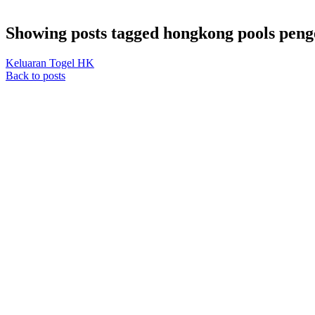
Showing posts tagged hongkong pools peng
Keluaran Togel HK
Back to posts