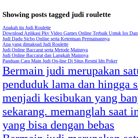
Showing posts tagged judi roulette
Apakah itu Judi Roulette
Download Aplikasi Pkv Video Games Online Terbaik Untuk Ios Dan
Judi Dadu Sicbo Online serta Ketentuan Permainannya
Apa yang dimaksud Judi Roulette
Judi Online Baccarat serta Metode Mainnya
Judi Online Baccarat dan Langkah Mainnya
Panduan Cara Main Judi On-line Di Situs Resmi Idn Poker
Bermain judi merupakan satu
penduduk lama dan hingga sa
menjadi kesibukan yang ban
sekarang. memanglah saat i
yang bisa dengan bebas