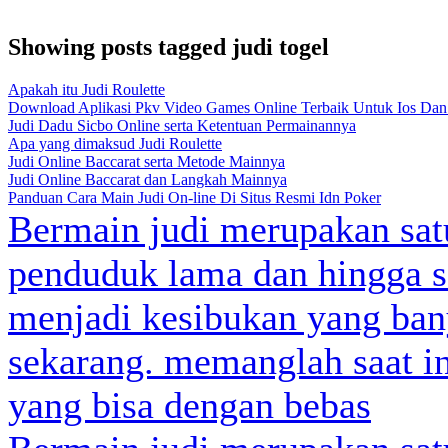
Showing posts tagged judi togel
Apakah itu Judi Roulette
Download Aplikasi Pkv Video Games Online Terbaik Untuk Ios Dan
Judi Dadu Sicbo Online serta Ketentuan Permainannya
Apa yang dimaksud Judi Roulette
Judi Online Baccarat serta Metode Mainnya
Judi Online Baccarat dan Langkah Mainnya
Panduan Cara Main Judi On-line Di Situs Resmi Idn Poker
Bermain judi merupakan satu
penduduk lama dan hingga sa
menjadi kesibukan yang ban
sekarang. memanglah saat i
yang bisa dengan bebas