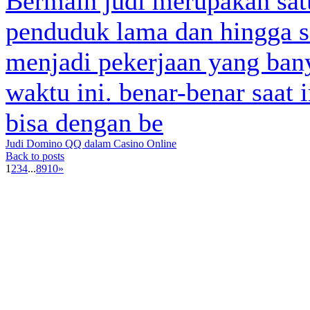
Bermain judi merupakan sat
penduduk lama dan hingga sa
menjadi pekerjaan yang ban
waktu ini. benar-benar saat 
bisa dengan be
Judi Domino QQ dalam Casino Online
Back to posts
1
2
3
4
...
8
9
10
»