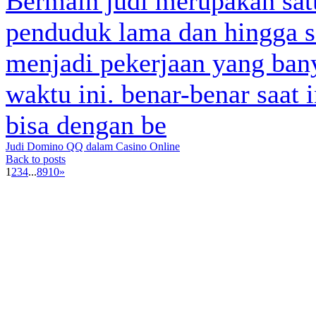
Bermain judi merupakan sat
penduduk lama dan hingga sa
menjadi pekerjaan yang ban
waktu ini. benar-benar saat 
bisa dengan be
Judi Domino QQ dalam Casino Online
Back to posts
1
2
3
4
...
8
9
10
»