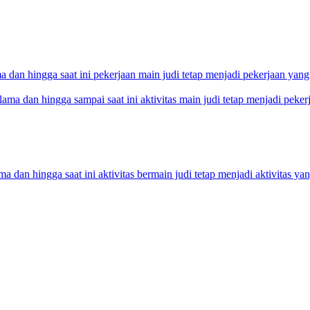
ma dan hingga saat ini pekerjaan main judi tetap menjadi pekerjaan yan
ama dan hingga sampai saat ini aktivitas main judi tetap menjadi peke
 dan hingga saat ini aktivitas bermain judi tetap menjadi aktivitas ya