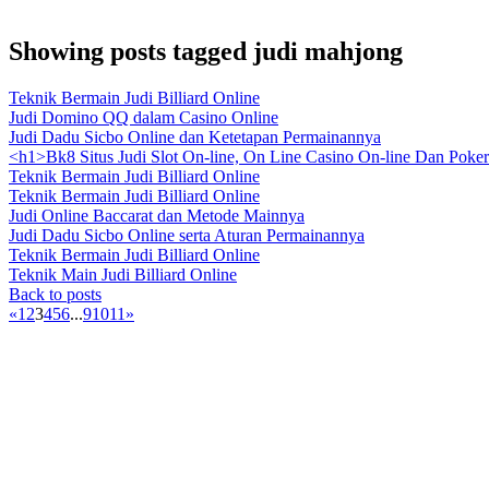
Showing posts tagged judi mahjong
Teknik Bermain Judi Billiard Online
Judi Domino QQ dalam Casino Online
Judi Dadu Sicbo Online dan Ketetapan Permainannya
<h1>Bk8 Situs Judi Slot On-line, On Line Casino On-line Dan Poke
Teknik Bermain Judi Billiard Online
Teknik Bermain Judi Billiard Online
Judi Online Baccarat dan Metode Mainnya
Judi Dadu Sicbo Online serta Aturan Permainannya
Teknik Bermain Judi Billiard Online
Teknik Main Judi Billiard Online
Back to posts
«
1
2
3
4
5
6
...
9
10
11
»