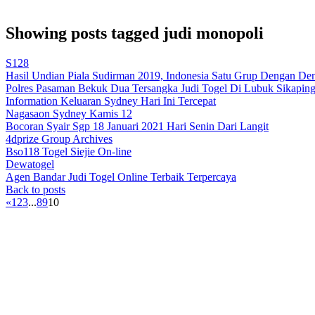
Showing posts tagged judi monopoli
S128
Hasil Undian Piala Sudirman 2019, Indonesia Satu Grup Dengan D
Polres Pasaman Bekuk Dua Tersangka Judi Togel Di Lubuk Sikapin
Information Keluaran Sydney Hari Ini Tercepat
Nagasaon Sydney Kamis 12
Bocoran Syair Sgp 18 Januari 2021 Hari Senin Dari Langit
4dprize Group Archives
Bso118 Togel Siejie On-line
Dewatogel
Agen Bandar Judi Togel Online Terbaik Terpercaya
Back to posts
«
1
2
3
...
8
9
10