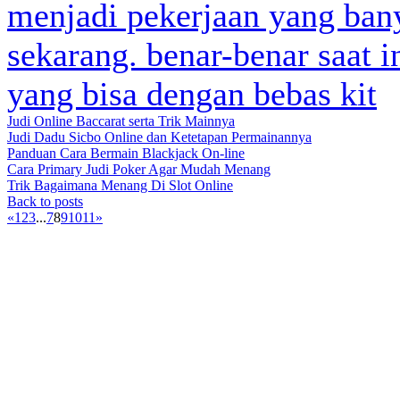
menjadi pekerjaan yang ban
sekarang. benar-benar saat i
yang bisa dengan bebas kit
Judi Online Baccarat serta Trik Mainnya
Judi Dadu Sicbo Online dan Ketetapan Permainannya
Panduan Cara Bermain Blackjack On-line
Cara Primary Judi Poker Agar Mudah Menang
Trik Bagaimana Menang Di Slot Online
Back to posts
«
1
2
3
...
7
8
9
10
11
»