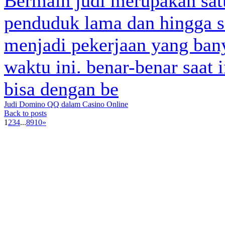
Bermain judi merupakan sat
penduduk lama dan hingga sa
menjadi pekerjaan yang ban
waktu ini. benar-benar saat 
bisa dengan be
Judi Domino QQ dalam Casino Online
Back to posts
1
2
3
4
...
8
9
10
»