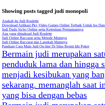
Showing posts tagged judi monopoli
Apakah itu Judi Roulette
Download Aplikasi Pkv Video Games Online Terbaik Untuk Ios Dan
Judi Dadu Sicbo Online serta Ketentuan Permainannya
Apa yang dimaksud Judi Roulette
Judi Online Baccarat serta Metode Mainnya
Judi Online Baccarat dan Langkah Mainnya
Panduan Cara Main Judi On-line Di Situs Resmi Idn Poker
Bermain judi merupakan satu
penduduk lama dan hingga sa
menjadi kesibukan yang ban
sekarang. memanglah saat i
yang bisa dengan bebas