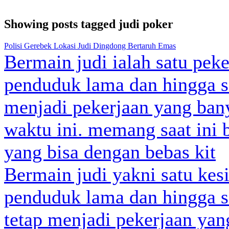
Showing posts tagged judi poker
Polisi Gerebek Lokasi Judi Dingdong Bertaruh Emas
Bermain judi ialah satu peke
penduduk lama dan hingga sa
menjadi pekerjaan yang ban
waktu ini. memang saat ini 
yang bisa dengan bebas kit
Bermain judi yakni satu kes
penduduk lama dan hingga sa
tetap menjadi pekerjaan yan